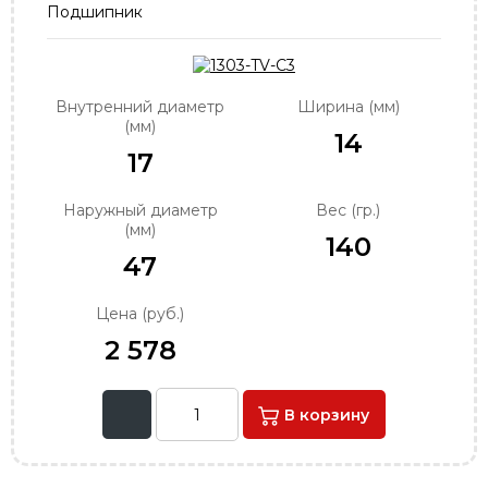
Подшипник
order@podshipnik-nn.ru
Внутренний диаметр
Ширина (мм)
(мм)
14
17
Наружный диаметр
Вес (гр.)
(мм)
140
47
Цена (руб.)
2 578
В корзину