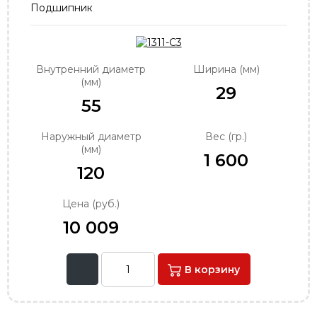
Подшипник
order@podshipnik-nn.ru
Внутренний диаметр
Ширина (мм)
(мм)
29
55
Наружный диаметр
Вес (гр.)
(мм)
1 600
120
Цена (руб.)
10 009
В корзину