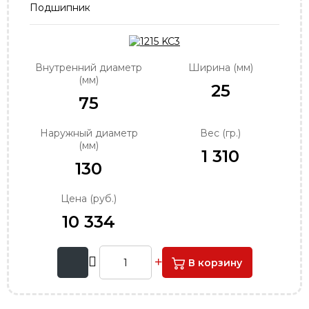
Подшипник
order@podshipnik-nn.ru
Внутренний диаметр
Ширина (мм)
(мм)
25
75
Наружный диаметр
Вес (гр.)
(мм)
1 310
130
Цена (руб.)
10 334
В корзину