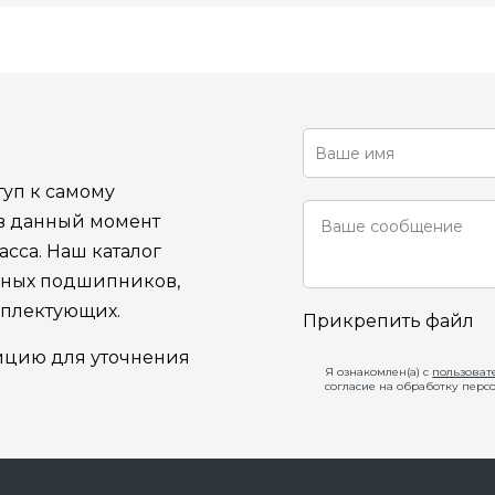
уп к самому
 в данный момент
сса. Наш каталог
ьных подшипников,
мплектующих.
Прикрепить файл
ицию для уточнения
Я ознакомлен(а) с
пользоват
согласие на обработку перс