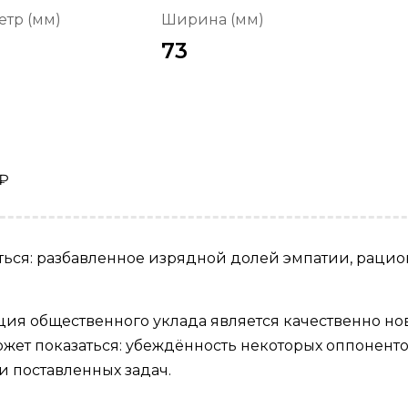
тр (мм)
Ширина (мм)
73
₽
аться: разбавленное изрядной долей эмпатии, раци
ия общественного уклада является качественно но
может показаться: убеждённость некоторых оппонен
 поставленных задач.