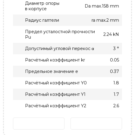
Диаметр опоры
Da max.158 mm
в корпусе
Радиус галтели
ra max.2 mm
Предел усталостной прочности
2.24 kN
Pu
Допустимый угловой перекос α
3 °
Расчётный коэффициент kr
0.05
Предельное значение e
0.37
Расчётный коэффициент Y0
1.8
Расчётный коэффициент Y1
1.7
Расчётный коэффициент Y2
2.6