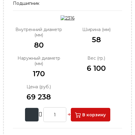
Подшипник
order@podshipnik-nn.ru
Внутренний диаметр
Ширина (мм)
(мм)
58
80
Наружный диаметр
Вес (гр.)
(мм)
6 100
170
Цена (руб.)
69 238
В корзину