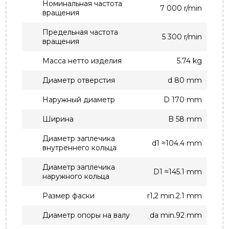
Номинальная частота
7 000 r/min
вращения
Предельная частота
5 300 r/min
вращения
Масса нетто изделия
5.74 kg
Диаметр отверстия
d 80 mm
Наружный диаметр
D 170 mm
Ширина
B 58 mm
Диаметр заплечика
d1 ≈104.4 mm
внутреннего кольца
Диаметр заплечика
D1 ≈145.1 mm
наружного кольца
Размер фаски
r1,2 min.2.1 mm
Диаметр опоры на валу
da min.92 mm