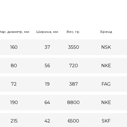
Нар. диаметр, мм
Ширина, мм
Вес, гр.
Бренд
160
37
3550
NSK
80
56
720
NKE
72
19
387
FAG
190
64
8800
NKE
215
42
6500
SKF