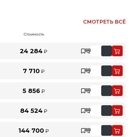
СМОТРЕТЬ ВСЁ
Стоимость
24 284
₽
7 710
₽
5 856
₽
84 524
₽
144 700
₽