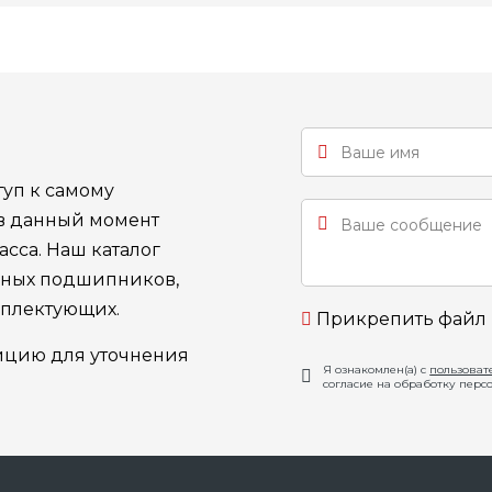
уп к самому
 в данный момент
сса. Наш каталог
ьных подшипников,
мплектующих.
Прикрепить файл
ицию для уточнения
Я ознакомлен(а) с
пользоват
согласие на обработку перс