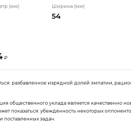
тр (мм)
Ширина (мм)
54
4
₽
аться: разбавленное изрядной долей эмпатии, раци
ия общественного уклада является качественно но
может показаться: убеждённость некоторых оппонен
 поставленных задач.