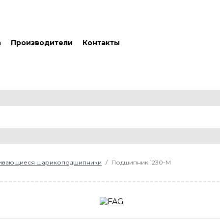
а
Производители
Контакты
ливающиеся шарикоподшипники
Подшипник 1230-M