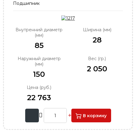
Подшипник
order@podshipnik-nn.ru
Внутренний диаметр
Ширина (мм)
(мм)
28
85
Наружный диаметр
Вес (гр.)
(мм)
2 050
150
Цена (руб.)
22 763
В корзину