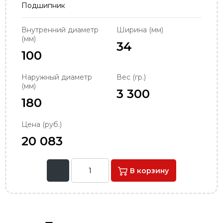
Подшипник
order@podshipnik-nn.ru
Внутренний диаметр
Ширина (мм)
(мм)
34
100
Наружный диаметр
Вес (гр.)
(мм)
3 300
180
Цена (руб.)
20 083
В корзину