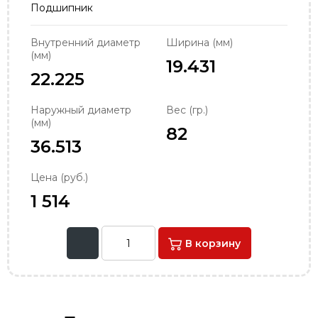
Подшипник
order@podshipnik-nn.ru
Внутренний диаметр
Ширина (мм)
(мм)
19.431
22.225
Наружный диаметр
Вес (гр.)
(мм)
82
36.513
Цена (руб.)
1 514
В корзину