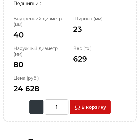
Подшипник
order@podshipnik-nn.ru
Внутренний диаметр
Ширина (мм)
(мм)
23
40
Наружный диаметр
Вес (гр.)
(мм)
629
80
Цена (руб.)
24 628
В корзину