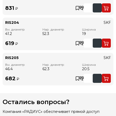
831
₽
RIS204
SKF
Вн. диаметр
Нар. диаметр
Ширина
41.2
52.3
19
619
₽
RIS205
SKF
Вн. диаметр
Нар. диаметр
Ширина
46.4
62.3
20.5
682
₽
Остались вопросы?
Компания «РАДИУС» обеспечивает прямой доступ