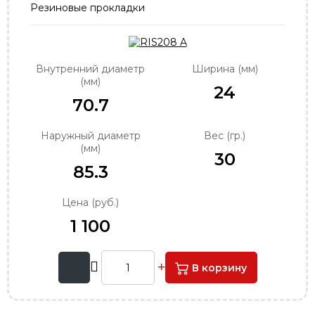
Резиновые прокладки
order@podshipnik-nn.ru
Внутренний диаметр
Ширина (мм)
(мм)
24
70.7
Наружный диаметр
Вес (гр.)
(мм)
30
85.3
Цена (руб.)
1 100
В корзину