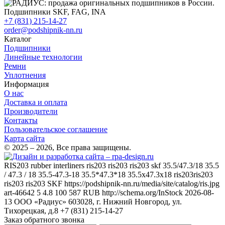
+7 (831) 215-14-27
order@podshipnik-nn.ru
Каталог
Подшипники
Линейные технологии
Ремни
Уплотнения
Информация
О нас
Доставка и оплата
Производители
Контакты
Пользовательское соглашение
Карта сайта
© 2025 – 2026, Все права защищены.
RIS203
rubber interliners ris203 ris203 ris203 skf 35.5/47.3/18 35.5
/ 47.3 / 18 35.5-47.3-18 35.5*47.3*18 35.5x47.3x18 ris203ris203
ris203 ris203
SKF
https://podshipnik-nn.ru/media/site/catalog/ris.jpg
art-46642
5
4.8
100
587
RUB
http://schema.org/InStock
2026-08-
13
ООО «Радиус»
603028, г. Нижний Новгород, ул.
Тихорецкая, д.8
+7 (831) 215-14-27
Заказ обратного звонка