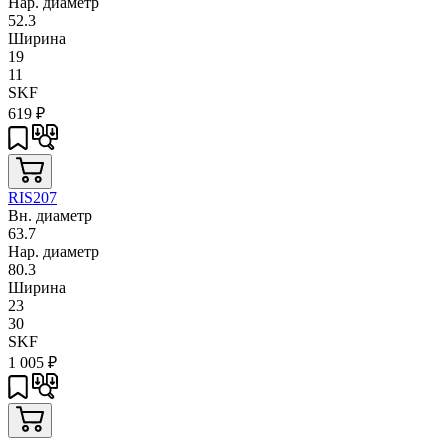
Нар. диаметр
52.3
Ширина
19
11
SKF
619
₽
RIS207
Вн. диаметр
63.7
Нар. диаметр
80.3
Ширина
23
30
SKF
1 005
₽