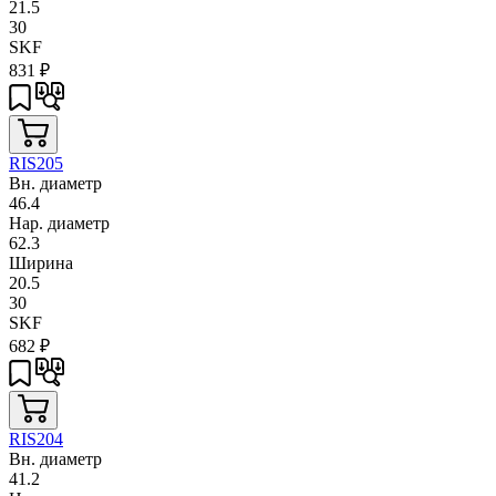
21.5
30
SKF
831
₽
RIS205
Вн. диаметр
46.4
Нар. диаметр
62.3
Ширина
20.5
30
SKF
682
₽
RIS204
Вн. диаметр
41.2