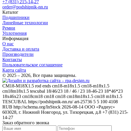
+7 (831) 215-14-27
order@podshipnik-nn.ru
Каталог
Подшипники
Линейные технологии
Ремни
Уплотнения
Информация
О нас
Доставка и оплата
Производители
Контакты
Пользовательское соглашение
Карта сайта
© 2025 – 2026, Все права защищены.
CM18-M18X1.5
rod ends cm18-m18x1.5 cm18-m18x1.5
cm18m18x1.5 tescubal 18/46/23 18 / 46 / 23 18-46-23 18*46*23
18x46x23 cm18cm18 cm18 cm18 cm18m18x1.5 cm18 m18x1.5
TESCUBAL
https://podshipnik-nn.ru/
art-25736
5
5
100
4108
RUB
http://schema.org/InStock
2026-08-14
ООО «Радиус»
603028, г. Нижний Новгород, ул. Тихорецкая, д.8
+7 (831) 215-
14-27
Заказ обратного звонка