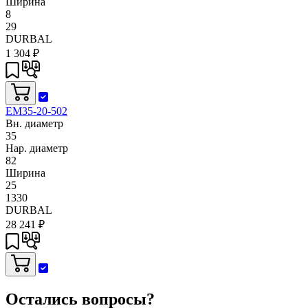
Ширина
8
29
DURBAL
1 304
₽
EM35-20-502
Вн. диаметр
35
Нар. диаметр
82
Ширина
25
1330
DURBAL
28 241
₽
Остались вопросы?