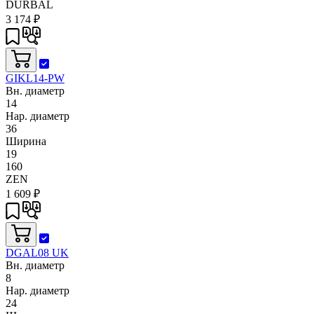
DURBAL
3 174
₽
GIKL14-PW
Вн. диаметр
14
Нар. диаметр
36
Ширина
19
160
ZEN
1 609
₽
DGAL08 UK
Вн. диаметр
8
Нар. диаметр
24