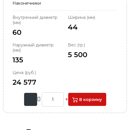
Наконечники
order@podshipnik-nn.ru
Внутренний диаметр
Ширина (мм)
(мм)
44
60
Наружный диаметр
Вес (гр.)
(мм)
5 500
135
Цена (руб.)
24 577
В корзину