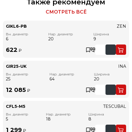
Также рекомендуем
СМОТРЕТЬ ВСЁ
GIKL6-PB
ZEN
Вн. диаметр
Нар. диаметр
Ширина
6
20
9
622
₽
GIR25-UK
INA
Вн. диаметр
Нар. диаметр
Ширина
25
64
20
12 085
₽
CFL5-M5
TESCUBAL
Вн. диаметр
Нар. диаметр
Ширина
5
18
8
1 299
₽