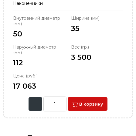
Наконечники
order@podshipnik-nn.ru
Внутренний диаметр
Ширина (мм)
(мм)
35
50
Наружный диаметр
Вес (гр.)
(мм)
3 500
112
Цена (руб.)
17 063
В корзину