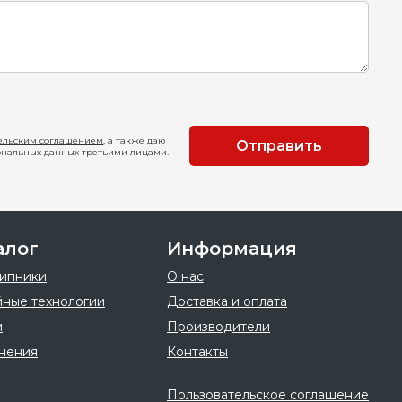
ельским соглашением
, а также даю
Отправить
ональных данных третьими лицами.
алог
Информация
ипники
О нас
ные технологии
Доставка и оплата
и
Производители
нения
Контакты
Пользовательское соглашение