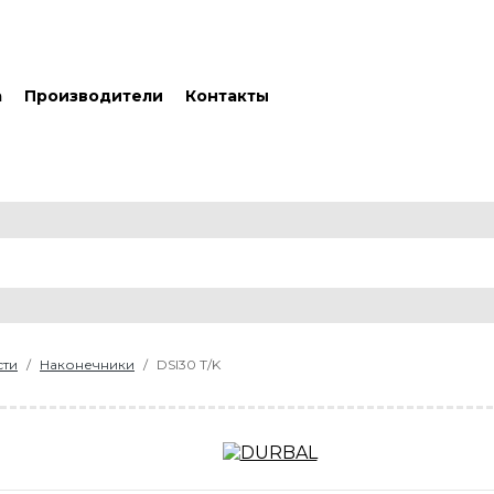
а
Производители
Контакты
сти
Наконечники
DSI30 T/K