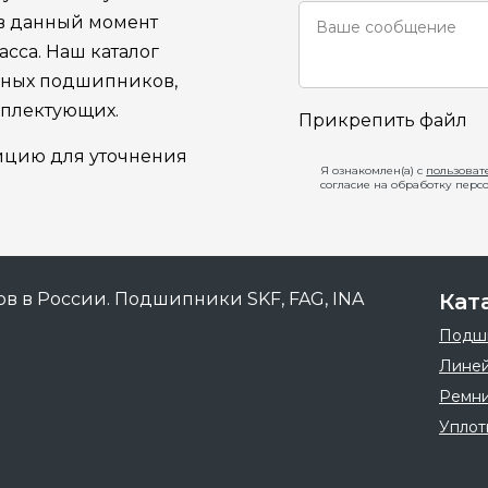
 в данный момент
сса. Наш каталог
ьных подшипников,
мплектующих.
Прикрепить файл
ицию для уточнения
Я ознакомлен(а) с
пользоват
согласие на обработку перс
Кат
Подш
Линей
Ремн
Уплот