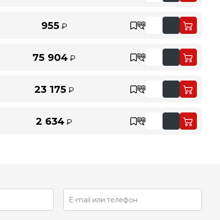
955
₽
75 904
₽
23 175
₽
2 634
₽