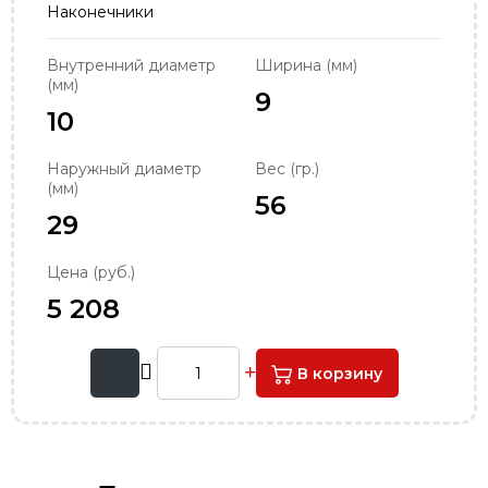
Наконечники
order@podshipnik-nn.ru
Внутренний диаметр
Ширина (мм)
(мм)
9
10
Наружный диаметр
Вес (гр.)
(мм)
56
29
Цена (руб.)
5 208
В корзину