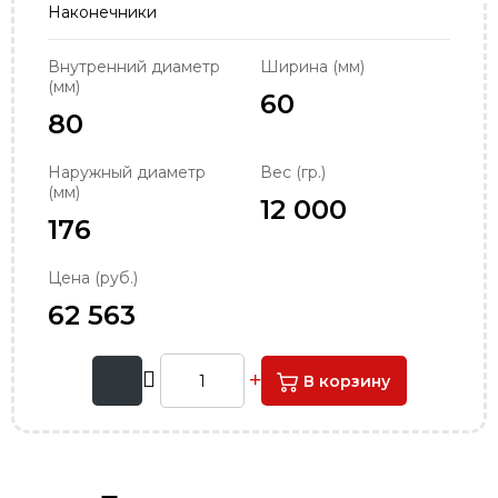
Наконечники
order@podshipnik-nn.ru
Внутренний диаметр
Ширина (мм)
(мм)
60
80
Наружный диаметр
Вес (гр.)
(мм)
12 000
176
Цена (руб.)
62 563
В корзину