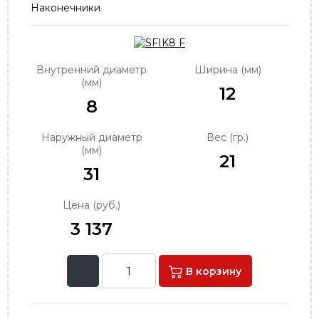
Наконечники
order@podshipnik-nn.ru
Внутренний диаметр
Ширина (мм)
(мм)
12
8
Наружный диаметр
Вес (гр.)
(мм)
21
31
Цена (руб.)
3 137
В корзину