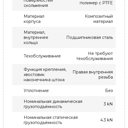
поверхностей
полимер с PTFE
скольжения
Материал
Композитный
корпуса
материал
Материал,
внутреннее
Подшипниковая сталь
кольцо
Не требуют
Техобслуживание
техобслуживания
Функция крепления,
Правая внутренняя
хвостовик
резьба
наконечника штока
Уплотнение
Без
Номинальная динамическая
3 kN
грузоподъёмность
Номинальная статическая
4.3 kN
грузоподъёмность