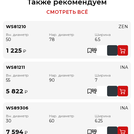
Также рекомендуем
СМОТРЕТЬ ВСЁ
WS81210
ZEN
Вн. диаметр
Нар. диаметр
Ширина
50
78
6.5
1 225
₽
WS81211
INA
Вн. диаметр
Нар. диаметр
Ширина
55
90
7
5 822
₽
WS89306
INA
Вн. диаметр
Нар. диаметр
Ширина
30
60
6.25
7 594
₽