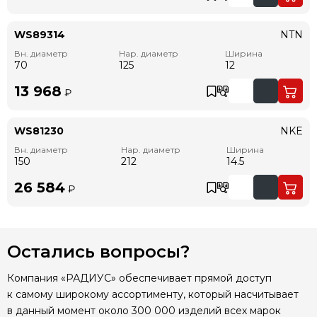
WS89314
NTN
Вн. диаметр
Нар. диаметр
Ширина
70
125
12
13 968
₽
WS81230
NKE
Вн. диаметр
Нар. диаметр
Ширина
150
212
14.5
26 584
₽
Остались вопросы?
Компания «РАДИУС» обеспечивает прямой доступ
к самому широкому ассортименту, который насчитывает
в данный момент около 300 000 изделий всех марок