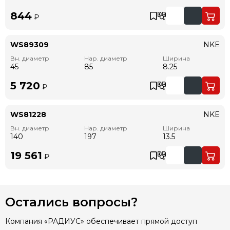
844
₽
WS89309
NKE
Вн. диаметр
Нар. диаметр
Ширина
45
85
8.25
5 720
₽
WS81228
NKE
Вн. диаметр
Нар. диаметр
Ширина
140
197
13.5
19 561
₽
Остались вопросы?
Компания «РАДИУС» обеспечивает прямой доступ