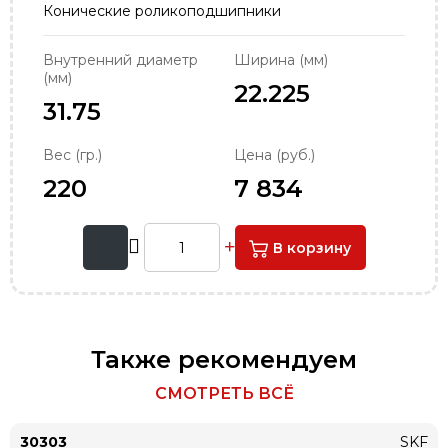
Конические роликоподшипники
order@podshipnik-nn.ru
Внутренний диаметр
Ширина (мм)
(мм)
22.225
31.75
Вес (гр.)
Цена (руб.)
220
7 834
В корзину
Также рекомендуем
СМОТРЕТЬ ВСЁ
30303
SKF