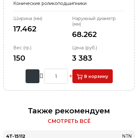
Конические роликоподшипники
order@podshipnik-nn.ru
Ширина (мм)
Наружный диаметр
(мм)
17.462
68.262
Вес (гр.)
Цена (руб.)
150
3 383
В корзину
Также рекомендуем
СМОТРЕТЬ ВСЁ
4T-15112
NTN