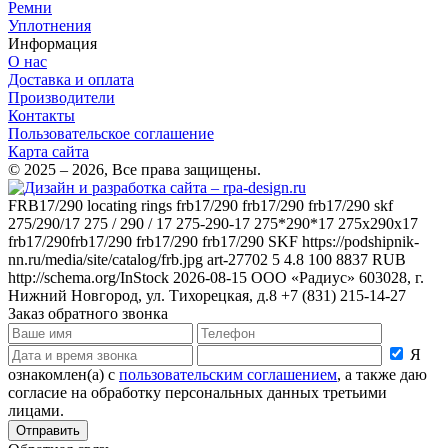
Ремни
Уплотнения
Информация
О нас
Доставка и оплата
Производители
Контакты
Пользовательское соглашение
Карта сайта
© 2025 – 2026, Все права защищены.
FRB17/290
locating rings frb17/290 frb17/290 frb17/290 skf
275/290/17 275 / 290 / 17 275-290-17 275*290*17 275x290x17
frb17/290frb17/290 frb17/290 frb17/290
SKF
https://podshipnik-
nn.ru/media/site/catalog/frb.jpg
art-27702
5
4.8
100
8837
RUB
http://schema.org/InStock
2026-08-15
ООО «Радиус»
603028, г.
Нижний Новгород, ул. Тихорецкая, д.8
+7 (831) 215-14-27
Заказ обратного звонка
Я
ознакомлен(а) с
пользовательским соглашением
, а также даю
согласие на обработку персональных данных третьими
лицами.
Отправить